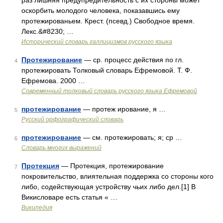
раз лишняя предупредительность с их стороны может
оскорбить молодого человека, показавшись ему
протежированьем. Крест. (псевд.) Свободное время.
Лекс.&#8230; …
Исторический словарь галлицизмов русского языка
Протежирование
— ср. процесс действия по гл.
4
протежировать Толковый словарь Ефремовой. Т. Ф.
Ефремова. 2000 …
Современный толковый словарь русского языка Ефремовой
протежирование
— протеж ирование, я …
5
Русский орфографический словарь
протежирование
— см. протежировать; я; ср …
6
Словарь многих выражений
Протекция
— Протекция, протежирование
7
покровительство, влиятельная поддержка со стороны кого
либо, содействующая устройству чьих либо дел.[1] В
Викисловаре есть статья « …
Википедия