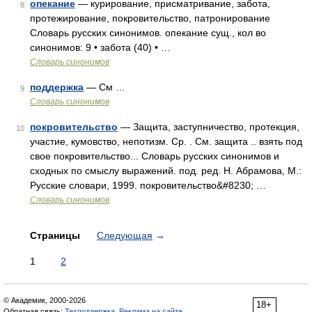
опекание
— курирование, присматривание, забота,
8
протежирование, покровительство, патронирование
Словарь русских синонимов. опекание сущ., кол во
синонимов: 9 • забота (40) • …
Словарь синонимов
поддержка
— См …
9
Словарь синонимов
покровительство
— Защита, заступничество, протекция,
10
участие, кумовство, непотизм. Ср. . См. защита .. взять под
свое покровительство... Словарь русских синонимов и
сходных по смыслу выражений. под. ред. Н. Абрамова, М.:
Русские словари, 1999. покровительство&#8230; …
Словарь синонимов
Страницы
Следующая
→
1
2
© Академик, 2000-2026
18+
Обратная связь:
Техподдержка
,
Реклама на сайте