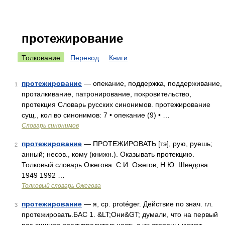
протежирование
Толкование
Перевод
Книги
протежирование
— опекание, поддержка, поддерживание,
1
проталкивание, патронирование, покровительство,
протекция Словарь русских синонимов. протежирование
сущ., кол во синонимов: 7 • опекание (9) • …
Словарь синонимов
протежирование
— ПРОТЕЖИРОВАТЬ [тэ], рую, руешь;
2
анный; несов., кому (книжн.). Оказывать протекцию.
Толковый словарь Ожегова. С.И. Ожегов, Н.Ю. Шведова.
1949 1992 …
Толковый словарь Ожегова
протежирование
— я, ср. protéger. Действие по знач. гл.
3
протежировать.БАС 1. &LT;Они&GT; думали, что на первый